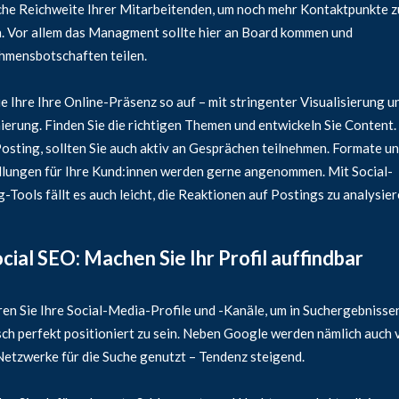
he Reichweite Ihrer Mitarbeitenden, um noch mehr Kontaktpunkte z
. Vor allem das Managment sollte hier an Board kommen und
hmensbotschaften teilen.
e Ihre Ihre Online-Präsenz so auf – mit stringenter Visualisierung u
ierung. Finden Sie die richtigen Themen und entwickeln Sie Content
osting, sollten Sie auch aktiv an Gesprächen teilnehmen. Formate u
llungen für Ihre Kund:innen werden gerne angenommen. Mit Social-
g-Tools fällt es auch leicht, die Reaktionen auf Postings zu analysier
ocial SEO: Machen Sie Ihr Profil auffindbar
en Sie Ihre Social-Media-Profile und -Kanäle, um in Suchergebnisse
ch perfekt positioniert zu sein. Neben Google werden nämlich auch
Netzwerke für die Suche genutzt – Tendenz steigend.