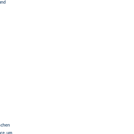
und
schen
re, um