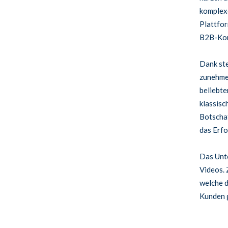
komplexe
Plattfor
B2B-Kon
Dank ste
zunehmen
beliebte
klassisc
Botschaf
das Erfo
Das Un
Videos. 
welche d
Kunden g