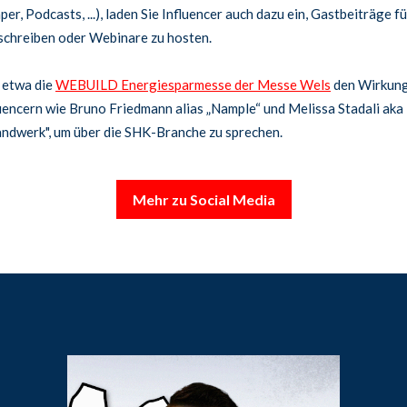
er, Podcasts, ...), laden Sie Influencer auch dazu ein, Gastbeiträge fü
schreiben oder Webinare zu hosten.
 etwa die
WEBUILD Energiesparmesse der Messe Wels
den Wirkung
uencern wie Bruno Friedmann alias „Nample“ und Melissa Stadali aka
andwerk", um über die SHK-Branche zu sprechen.
Mehr zu Social Media