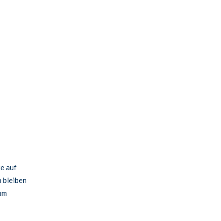
ie auf
n bleiben
 um