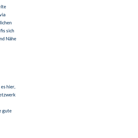
lte
via
lichen
is sich
und Nähe
es hier,
Netzwerk
e gute