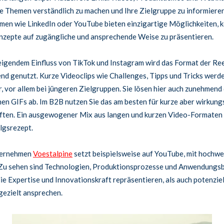
 Themen verständlich zu machen und Ihre Zielgruppe zu informieren
men wie LinkedIn oder YouTube bieten einzigartige Möglichkeiten, 
zepte auf zugängliche und ansprechende Weise zu präsentieren.
igendem Einfluss von TikTok und Instagram wird das Format der Re
d genutzt. Kurze Videoclips wie Challenges, Tipps und Tricks werd
r, vor allem bei jüngeren Zielgruppen. Sie lösen hier auch zunehmend 
hen GIFs ab. Im B2B nutzen Sie das am besten für kurze aber wirkung
ten. Ein ausgewogener Mix aus langen und kurzen Video-Formaten i
lgsrezept.
ternehmen
Voestalpine
setzt beispielsweise auf YouTube, mit hochwe
Zu sehen sind Technologien, Produktionsprozesse und Anwendungsbe
ie Expertise und Innovationskraft repräsentieren, als auch potenziel
ezielt ansprechen.