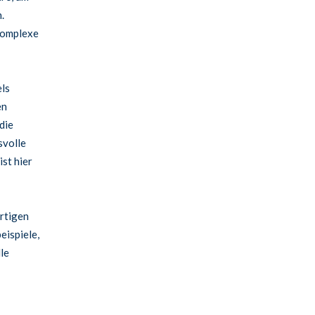
.
komplexe
els
en
die
svolle
st hier
rtigen
ispiele,
le