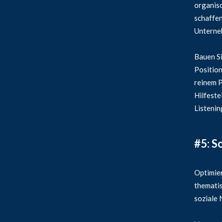
organisc
schaffen
Unterne
Bauen Si
Position
reinem P
Hilfeste
Listenin
#5: S
Optimier
thematis
soziale 