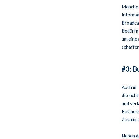
Manche 
Informat
Broadcas
Bedürfni
um eine
schaffen
#3: B
Auch im 
die rich
und verl
Business
Zusamme
Neben de