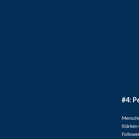
#4: P
Mensche
Stärken 
Follower