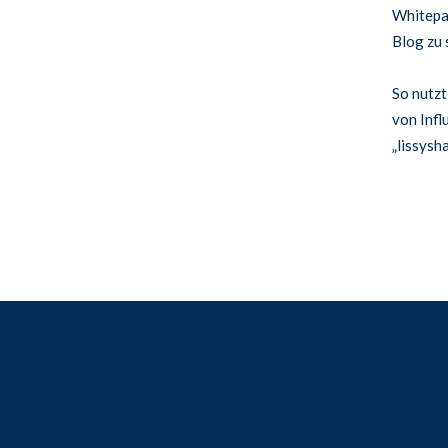
Whitepap
Blog zu 
So nutzt
von Infl
„lissysh