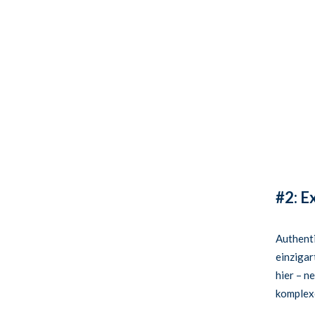
#2: E
Authenti
einzigar
hier – n
komplexe